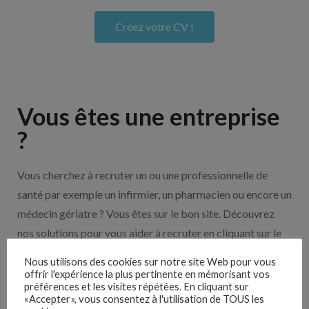
Créez votre CV !
Vous êtes une entreprise
?
Vous cherchez à recruter un ou une professionnelle de
santé par exemple un infirmier, un pharmacien ou encore un
médecin gériatre ? Vous êtes sur le bon site. Découvrez
nos solutions pour vous aider à recruter en cliquant sur le
bouton ci-dessous.
Nous utilisons des cookies sur notre site Web pour vous
offrir l'expérience la plus pertinente en mémorisant vos
préférences et les visites répétées. En cliquant sur
Nos solutions entreprises
«Accepter», vous consentez à l'utilisation de TOUS les