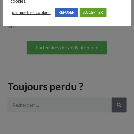
cookies.
Lorem ipsum dolor sit amet, consectetur adipiscing elit. Ut
paramètres cookies
REFUSER
ACCEPTER
elit tellus, luctus nec ullamcorper mattis, pulvinar dapibus
leo.
Partenaires de Médical Emploi
Toujours perdu ?