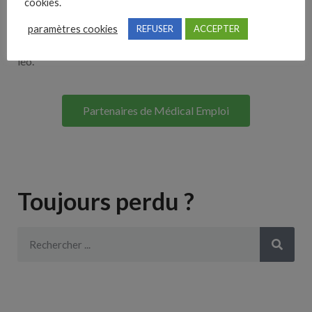
cookies.
Lorem ipsum dolor sit amet, consectetur adipiscing elit. Ut
paramètres cookies
REFUSER
ACCEPTER
elit tellus, luctus nec ullamcorper mattis, pulvinar dapibus
leo.
Partenaires de Médical Emploi
Toujours perdu ?