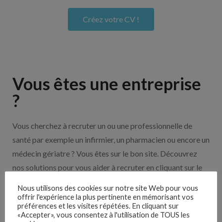
Créez votre CV !
Vous êtes une entreprise
?
Vous cherchez à recruter un ou une professionnelle de
santé par exemple un infirmier, un pharmacien ou encore un
médecin gériatre ? Vous êtes sur le bon site. Découvrez
nos solutions pour vous aider à recruter en cliquant sur le
bouton ci-dessous.
Nous utilisons des cookies sur notre site Web pour vous
offrir l'expérience la plus pertinente en mémorisant vos
préférences et les visites répétées. En cliquant sur
Nos solutions entreprises
«Accepter», vous consentez à l'utilisation de TOUS les