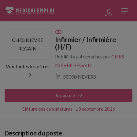
CDI
Infirmier / Infirmière
CHRS NIEVRE
(H/F)
REGAIN
Publié il y a 4 semaines par
CHRS
NIEVRE REGAIN
Voir toutes les offres
58000 NEVERS
Je postule
Clôture des candidatures : 13 septembre 2026
Description du poste