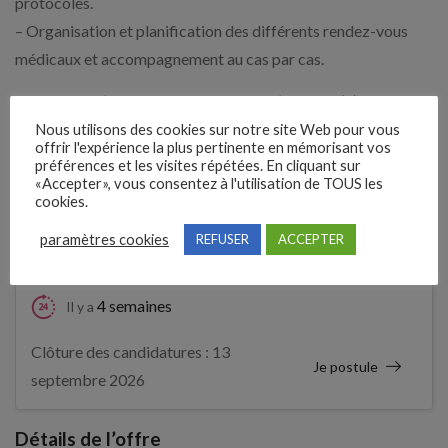
protocoles.
– Organisation et planification des différents rendez-vous
médicaux et accompagnement au cas par cas.
Membre de l’équipe pluridisciplinaire, l’infirmier(e) participe
aux réunions institutionnelles.
Nous utilisons des cookies sur notre site Web pour vous
offrir l'expérience la plus pertinente en mémorisant vos
préférences et les visites répétées. En cliquant sur
«Accepter», vous consentez à l'utilisation de TOUS les
Expérience demandée
cookies.
12 Mois
paramètres cookies
REFUSER
ACCEPTER
4 semaines
Il y a
Clôture des candidatures : 13
Je postule
septembre 2026
Détails de l’offre