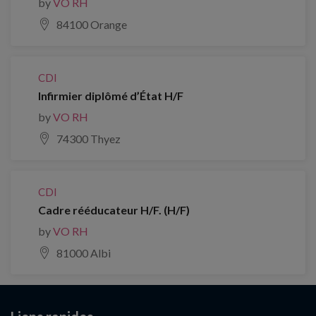
by
VO RH
84100 Orange
CDI
Infirmier diplômé d’État H/F
by
VO RH
74300 Thyez
CDI
Cadre rééducateur H/F. (H/F)
by
VO RH
81000 Albi