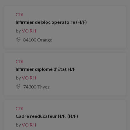
CDI
Infirmier de bloc opératoire (H/F)
by
VO RH
84100 Orange
CDI
Infirmier diplômé d’État H/F
by
VO RH
74300 Thyez
CDI
Cadre rééducateur H/F. (H/F)
by
VO RH