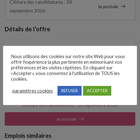
Clôture des candidatures : 18
Je postule
septembre 2026
Détails de l’offre
Entreprise qui propose l'emploi
Nous utilisons des cookies sur notre site Web pour vous
LANGARA
offrir l'expérience la plus pertinente en mémorisant vos
préférences et les visites répétées. En cliquant sur
«Accepter», vous consentez à l'utilisation de TOUS les
Référence
cookies.
211HYXK
paramètres cookies
REFUSER
ACCEPTER
Clôture des candidatures : 18 septembre 2026
Je postule
Emplois similaires