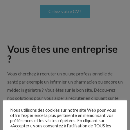
Créez votre CV !
Vous êtes une entreprise
?
Vous cherchez à recruter un ou une professionnelle de
santé par exemple un infirmier, un pharmacien ou encore un
médecin gériatre ? Vous êtes sur le bon site. Découvrez
nos solutions pour vous aider à recruter en cliquant sur le
bouton ci-dessous.
Nous utilisons des cookies sur notre site Web pour vous
offrir l'expérience la plus pertinente en mémorisant vos
préférences et les visites répétées. En cliquant sur
Nos solutions entreprises
«Accepter», vous consentez à l'utilisation de TOUS les