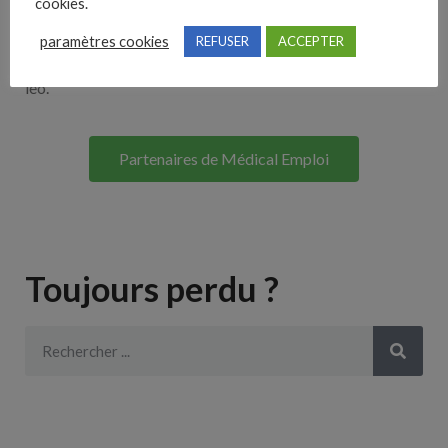
cookies.
Lorem ipsum dolor sit amet, consectetur adipiscing elit. Ut
paramètres cookies
REFUSER
ACCEPTER
elit tellus, luctus nec ullamcorper mattis, pulvinar dapibus
leo.
Partenaires de Médical Emploi
Toujours perdu ?