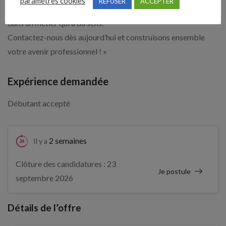
paramètres cookies
REFUSER
ACCEPTER
tout au long de votre carrière pour vous aider à vous épanouir
dans un métier qui a du sens.
Contactez-nous dès aujourd’hui et construisons ensemble
votre avenir professionnel ! »
Expérience demandée
Débutant accepté
2 semaines
Il y a
Clôture des candidatures : 23
Je postule
septembre 2026
Détails de l’offre