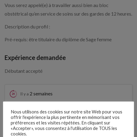
Vous serez appelé(e) à travailler aussi bien au bloc
obstétrical qu’en service de soins sur des gardes de 12 heures.
Description du profil :
Pré-requis: être titulaire du diplôme de Sage femme
Expérience demandée
Débutant accepté
2 semaines
Il y a
Clôture des candidatures : 22
Nous utilisons des cookies sur notre site Web pour vous
Je postule
septembre 2026
offrir l'expérience la plus pertinente en mémorisant vos
préférences et les visites répétées. En cliquant sur
«Accepter», vous consentez à l'utilisation de TOUS les
Détails de l’offre
cookies.