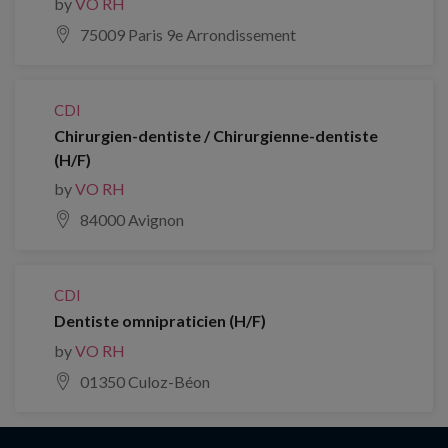
by
VO RH
75009 Paris 9e Arrondissement
CDI
Chirurgien-dentiste / Chirurgienne-dentiste
(H/F)
by
VO RH
84000 Avignon
CDI
Dentiste omnipraticien (H/F)
by
VO RH
01350 Culoz-Béon