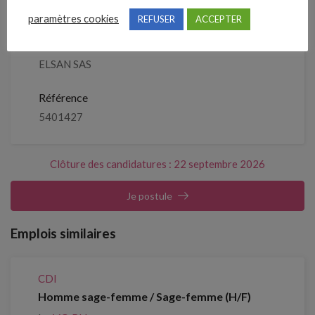
paramètres cookies
REFUSER
ACCEPTER
Entreprise qui propose l'emploi
ELSAN SAS
Référence
5401427
Clôture des candidatures : 22 septembre 2026
Je postule
Emplois similaires
CDI
Homme sage-femme / Sage-femme (H/F)