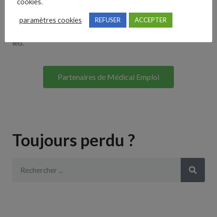
cookies.
Lorem ipsum dolor sit amet, consectetur adipiscing elit. Ut
paramètres cookies
REFUSER
ACCEPTER
elit tellus, luctus nec ullamcorper mattis, pulvinar dapibus
leo.
Partenaires de Médical Emploi
Toujours perdu ?