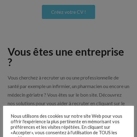
Créez votre CV !
Vous êtes une entreprise
?
Vous cherchez à recruter un ou une professionnelle de
santé par exemple un infirmier, un pharmacien ou encore un
médecin gériatre ? Vous êtes sur le bon site. Découvrez
nos solutions pour vous aider à recruter en cliquant sur le
bouton ci-dessous.
Nous utilisons des cookies sur notre site Web pour vous
offrir l'expérience la plus pertinente en mémorisant vos
préférences et les visites répétées. En cliquant sur
Nos solutions entreprises
«Accepter», vous consentez à l'utilisation de TOUS les