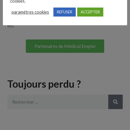
cookies.
Lorem ipsum dolor sit amet, consectetur adipiscing elit. Ut
paramètres cookies
REFUSER
ACCEPTER
elit tellus, luctus nec ullamcorper mattis, pulvinar dapibus
leo.
Partenaires de Médical Emploi
Toujours perdu ?