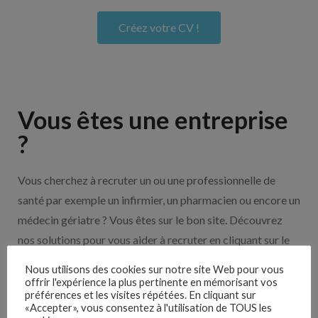
Créez votre CV !
Vous êtes une entreprise
?
Vous cherchez à recruter un ou une professionnelle de
santé par exemple un infirmier, un pharmacien ou encore un
médecin gériatre ? Vous êtes sur le bon site. Découvrez
nos solutions pour vous aider à recruter en cliquant sur le
bouton ci-dessous.
Nous utilisons des cookies sur notre site Web pour vous
offrir l'expérience la plus pertinente en mémorisant vos
préférences et les visites répétées. En cliquant sur
Nos solutions entreprises
«Accepter», vous consentez à l'utilisation de TOUS les