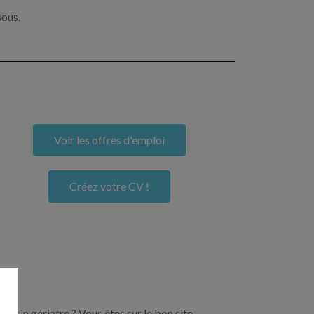
sous.
Voir les offres d'emploi
Créez votre CV !
ecin gériatre ? Vous êtes sur le bon site.