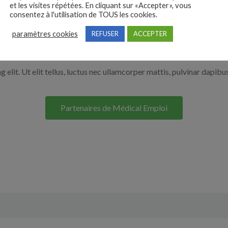
et les visites répétées. En cliquant sur «Accepter», vous
r en cliquant sur le bouton ci-dessous.
consentez à l'utilisation de TOUS les cookies.
paramètres cookies
REFUSER
ACCEPTER
Nos solutions entreprises
elit. Ut elit tellus, luctus nec ullamcorper mattis, pulvinar dapibus
Partenaires de Médical Emploi