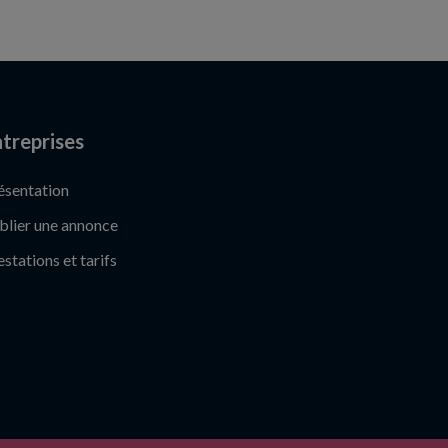
treprises
ésentation
blier une annonce
estations et tarifs