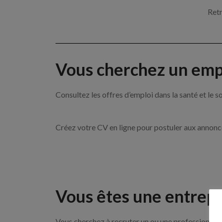
Retr
Vous cherchez un empl
Consultez les offres d’emploi dans la santé et l
Créez votre CV en ligne pour postuler aux annon
Vous êtes une entrepr
Vous cherchez à recruter un ou une professionnell