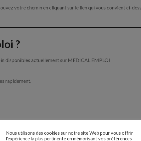
ouvez votre chemin en cliquant sur le lien qui vous convient ci-des
oi ?
e soin disponibles actuellement sur MEDICAL EMPLOI
ces rapidement.
ise ?
Nous utilisons des cookies sur notre site Web pour vous offrir
l'expérience la plus pertinente en mémorisant vos préférences
e de santé par exemple un infirmier, un pharmacien ou encore un méd