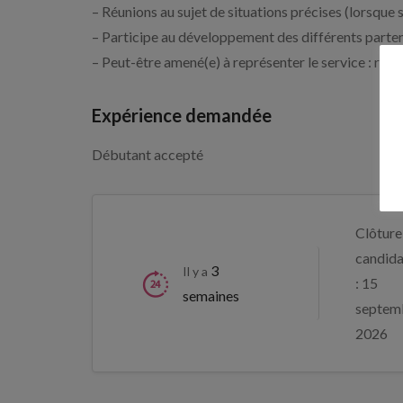
– Réunions au sujet de situations précises (lorsque 
– Participe au développement des différents parten
– Peut-être amené(e) à représenter le service : renc
Expérience demandée
Débutant accepté
Clôture
candida
3
Il y a
: 15
semaines
septem
2026