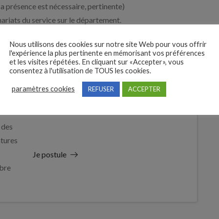
sa présence est nécessaire, pertinente)
ariats du service sur le département.
ontres partenaires, colloque etc.
Nous utilisons des cookies sur notre site Web pour vous offrir
l'expérience la plus pertinente en mémorisant vos préférences
et les visites répétées. En cliquant sur «Accepter», vous
consentez à l'utilisation de TOUS les cookies.
paramètres cookies
REFUSER
ACCEPTER
 des
tures
Je postule
bre