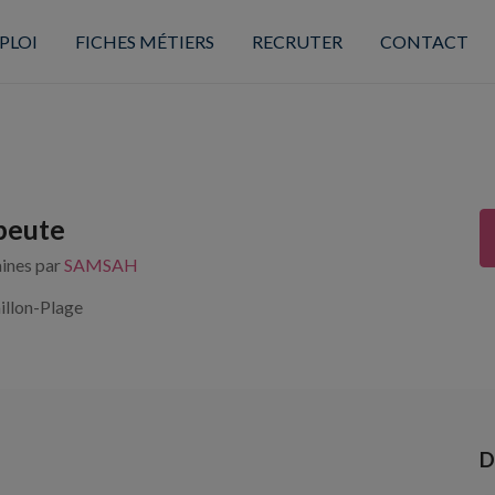
PLOI
FICHES MÉTIERS
RECRUTER
CONTACT
peute
aines par
SAMSAH
illon-Plage
D