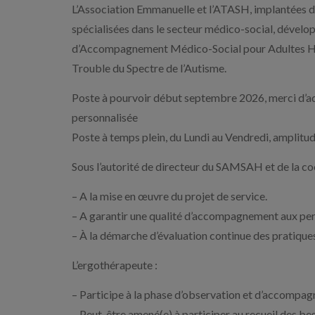
L’Association Emmanuelle et l’ATASH, implantées 
spécialisées dans le secteur médico-social, déve
d’Accompagnement Médico-Social pour Adultes Han
Trouble du Spectre de l’Autisme.
Poste à pourvoir début septembre 2026, merci d’ad
personnalisée
Poste à temps plein, du Lundi au Vendredi, amplitud
Sous l’autorité de directeur du SAMSAH et de la coo
– A la mise en œuvre du projet de service.
– A garantir une qualité d’accompagnement aux pers
– À la démarche d’évaluation continue des pratiques 
L’ergothérapeute :
– Participe à la phase d’observation et d’accompa
– Peut-être amené(e) à participer au recueil des bes