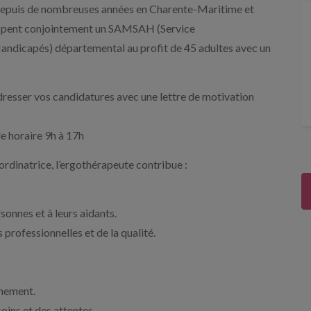
depuis de nombreuses années en Charente-Maritime et
loppent conjointement un SAMSAH (Service
dicapés) départemental au profit de 45 adultes avec un
resser vos candidatures avec une lettre de motivation
e horaire 9h à 17h
rdinatrice, l’ergothérapeute contribue :
onnes et à leurs aidants.
professionnelles et de la qualité.
gnement.
oins et des attentes.