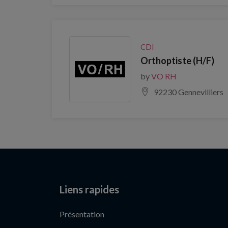
CDI
Orthoptiste (H/F)
by
VO RH
92230 Gennevilliers
Liens rapides
Présentation