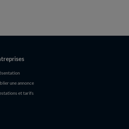
treprises
ésentation
blier une annonce
estations et tarifs