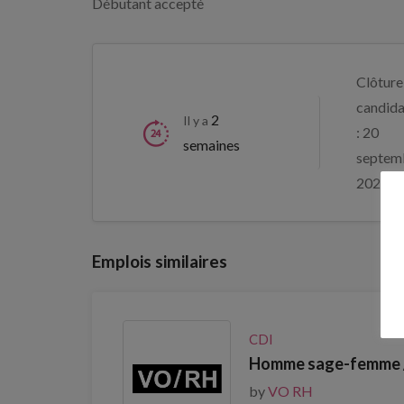
Débutant accepté
Clôture
candida
2
Il y a
: 20
semaines
septem
2026
Emplois similaires
CDI
Homme sage-femme /
by
VO RH