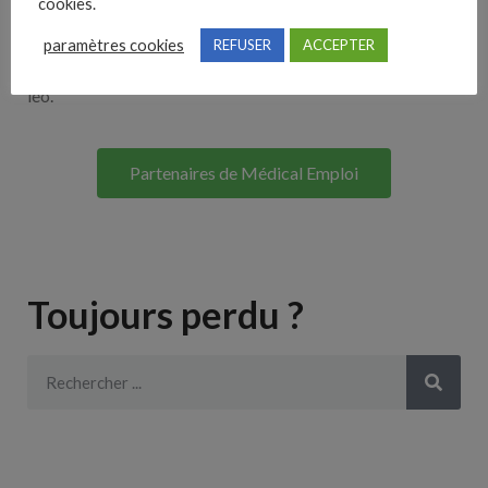
cookies.
Lorem ipsum dolor sit amet, consectetur adipiscing elit. Ut
paramètres cookies
REFUSER
ACCEPTER
elit tellus, luctus nec ullamcorper mattis, pulvinar dapibus
leo.
Partenaires de Médical Emploi
Toujours perdu ?