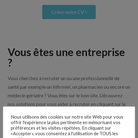
Créez votre CV !
Vous êtes une entreprise
?
Vous cherchez à recruter un ou une professionnelle de
santé par exemple un infirmier, un pharmacien ou encore un
médecin gériatre ? Vous êtes sur le bon site. Découvrez
nos solutions pour vous aider à recruter en cliquant sur le
bouton ci-dessous.
Nous utilisons des cookies sur notre site Web pour vous
offrir l'expérience la plus pertinente en mémorisant vos
préférences et les visites répétées. En cliquant sur
Nos solutions entreprises
«Accepter», vous consentez à l'utilisation de TOUS les