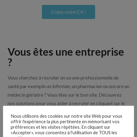
Créez votre CV !
Vous êtes une entreprise
?
Vous cherchez à recruter un ou une professionnelle de
santé par exemple un infirmier, un pharmacien ou encore un
médecin gériatre ? Vous êtes sur le bon site. Découvrez
nos solutions pour vous aider à recruter en cliquant sur le
bouton ci-dessous.
Nous utilisons des cookies sur notre site Web pour vous
offrir l'expérience la plus pertinente en mémorisant vos
préférences et les visites répétées. En cliquant sur
Nos solutions entreprises
«Accepter», vous consentez à l'utilisation de TOUS les