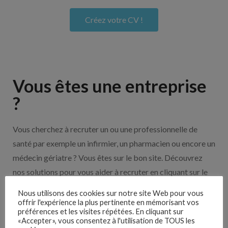
Créez votre CV !
Vous êtes une entreprise
?
Vous cherchez à recruter un ou une professionnelle de
santé par exemple un infirmier, un pharmacien ou encore un
médecin gériatre ? Vous êtes sur le bon site. Découvrez
nos solutions pour vous aider à recruter en cliquant sur le
bouton ci-dessous.
Nous utilisons des cookies sur notre site Web pour vous
offrir l'expérience la plus pertinente en mémorisant vos
préférences et les visites répétées. En cliquant sur
Nos solutions entreprises
«Accepter», vous consentez à l'utilisation de TOUS les