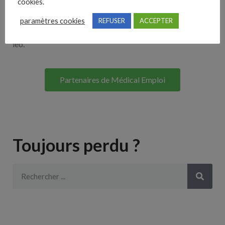
cookies.
Lorem ipsum dolor sit amet, consectetur adipiscing elit. Ut
paramètres cookies
REFUSER
ACCEPTER
elit tellus, luctus nec ullamcorper mattis, pulvinar dapibus
leo.
Partenaires de Médical Emploi
Toujours perdu ?