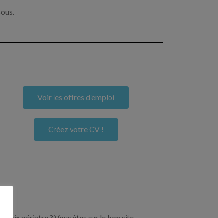
sous.
Voir les offres d'emploi
Créez votre CV !
ecin gériatre ? Vous êtes sur le bon site.