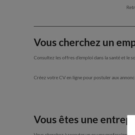
Retr
Vous cherchez un empl
Consultez les offres d’emploi dans la santé et l
Créez votre CV en ligne pour postuler aux annon
Vous êtes une entrepr
Vous cherchez à recruter un ou une professionnell