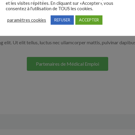
et les visites répétées. En cliquant sur «Accepter», vous
r en cliquant sur le bouton ci-dessous.
consentez à l'utilisation de TOUS les cookies.
paramètres cookies
REFUSER
ACCEPTER
Nos solutions entreprises
elit. Ut elit tellus, luctus nec ullamcorper mattis, pulvinar dapibus
Partenaires de Médical Emploi