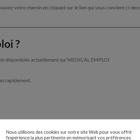
ouvez votre chemin en cliquant sur le lien qui vous convient ci-des
oi ?
e soin disponibles actuellement sur MEDICAL EMPLOI
ces rapidement.
ise ?
Nous utilisons des cookies sur notre site Web pour vous offrir
l'expérience la plus pertinente en mémorisant vos préférences
e de santé par exemple un infirmier, un pharmacien ou encore un méd