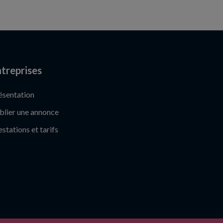
treprises
ésentation
blier une annonce
estations et tarifs