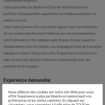
Description du profil :
Vous possédez un diplôme d’État de diététicien(ne) et
justifiez d’une première expérience en milieu hospitalier ou
médico-social.
Vous faites preuve d’écoute et de rigueur dans la réalisation
de vos bilans nutritionnels Maîtrise des recommandations
nutritionnelles et des régimes spécifiques Bonne capacité
d’adaptation selon les publics accompagnés Sens du travail en
équipe et respect des protocoles Organisation et précision
dans le suivi des dossiers Aisance relationnelle avec les
patients et les équipes
Expérience demandée
1 An(s)
Nous utilisons des cookies sur notre site Web pour vous
offrir l'expérience la plus pertinente en mémorisant vos
préférences et les visites répétées. En cliquant sur
«Accepter», vous consentez à l'utilisation de TOUS les