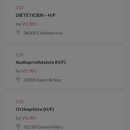
CDI
DIÉTÉTICIEN – H/F
by
VO RH
36000 Châteauroux
CDI
Audioprothésiste (H/F)
by
VO RH
22000 Saint-Brieuc
CDI
Orthoptiste (H/F)
by
VO RH
92230 Gennevilliers