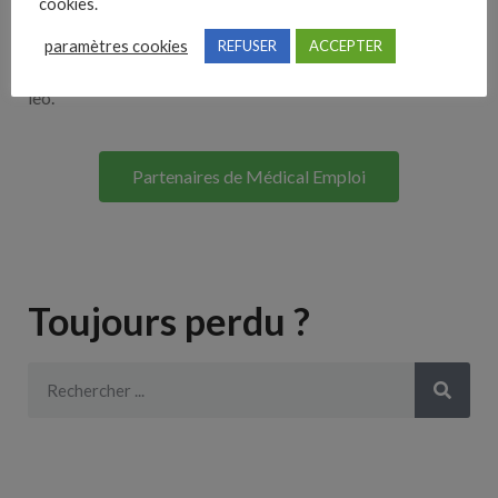
cookies.
Lorem ipsum dolor sit amet, consectetur adipiscing elit. Ut
paramètres cookies
REFUSER
ACCEPTER
elit tellus, luctus nec ullamcorper mattis, pulvinar dapibus
leo.
Partenaires de Médical Emploi
Toujours perdu ?