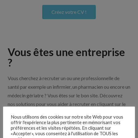
Créez votre CV !
Vous êtes une entreprise
?
Vous cherchez à recruter un ou une professionnelle de
santé par exemple un infirmier, un pharmacien ou encore un
médecin gériatre ? Vous êtes sur le bon site. Découvrez
nos solutions pour vous aider à recruter en cliquant sur le
bouton ci-dessous.
Nous utilisons des cookies sur notre site Web pour vous
offrir l'expérience la plus pertinente en mémorisant vos
préférences et les visites répétées. En cliquant sur
Nos solutions entreprises
«Accepter», vous consentez à l'utilisation de TOUS les