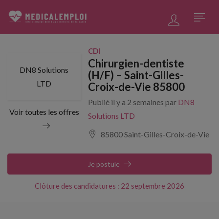
CDI
Chirurgien-dentiste
DN8 Solutions
(H/F) – Saint-Gilles-
LTD
Croix-de-Vie 85800
Publié il y a 2 semaines par
DN8
Voir toutes les offres
Solutions LTD
85800 Saint-Gilles-Croix-de-Vie
Je postule
Clôture des candidatures : 22 septembre 2026