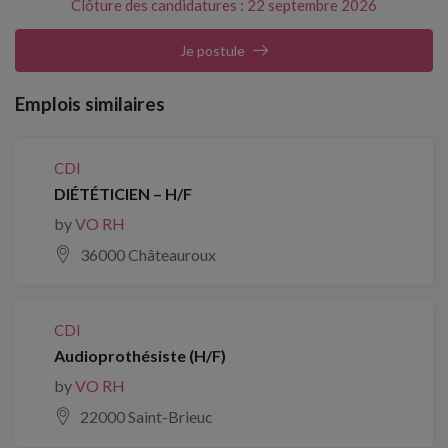
Clôture des candidatures : 22 septembre 2026
Je postule
Emplois similaires
CDI
DIÉTÉTICIEN – H/F
by
VO RH
36000 Châteauroux
CDI
Audioprothésiste (H/F)
by
VO RH
22000 Saint-Brieuc