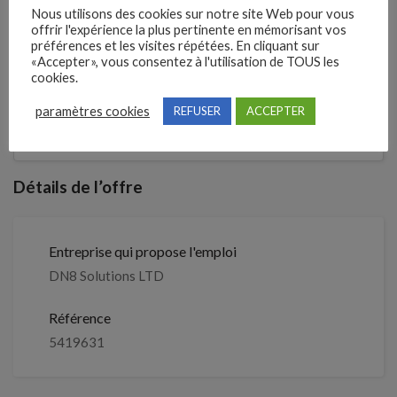
Débutant accepté
Nous utilisons des cookies sur notre site Web pour vous
offrir l'expérience la plus pertinente en mémorisant vos
préférences et les visites répétées. En cliquant sur
«Accepter», vous consentez à l'utilisation de TOUS les
2 semaines
Il y a
cookies.
Clôture des candidatures : 22
paramètres cookies
REFUSER
ACCEPTER
Je postule
septembre 2026
Détails de l’offre
Entreprise qui propose l'emploi
DN8 Solutions LTD
Référence
5419631