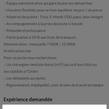
– Équipe administrative qui gère toutes les démarches
– Horaires flexibles pour un bon équilibre vie pro / vie perso
– Matériel de pointe : Trios 5, Medit i700, pano, labo intégré
– Accompagnement à la prise de poste si besoin
– Mutuelle et prévoyance
– Participation à 50 % aux frais de transport
Rémunération : mensuelle 7 000€ / 12 000€
Profil recherché:
Pour ce poste nous recherchons:
– Un chirurgien-dentiste thésé (H/F) qui soit inscrit(e) ou
inscriptible à l’Ordre
– Les débutants acceptés
– Rigoureux(se), impliqué(e), avec le sens du travail en équipe
Expérience demandée