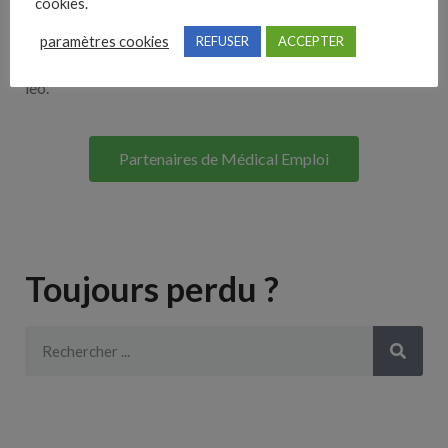
cookies.
Lorem ipsum dolor sit amet, consectetur adipiscing elit. Ut
paramètres cookies
REFUSER
ACCEPTER
elit tellus, luctus nec ullamcorper mattis, pulvinar dapibus
leo.
Partenaires de Médical Emploi
Toujours perdu ?