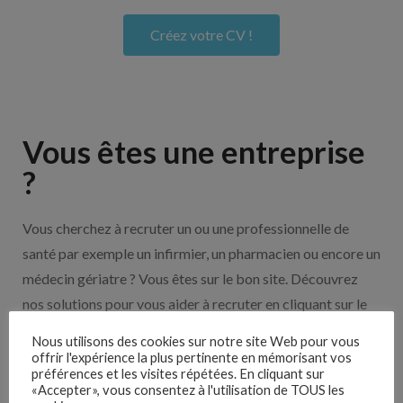
Créez votre CV !
Vous êtes une entreprise
?
Vous cherchez à recruter un ou une professionnelle de
santé par exemple un infirmier, un pharmacien ou encore un
médecin gériatre ? Vous êtes sur le bon site. Découvrez
nos solutions pour vous aider à recruter en cliquant sur le
bouton ci-dessous.
Nous utilisons des cookies sur notre site Web pour vous
offrir l'expérience la plus pertinente en mémorisant vos
préférences et les visites répétées. En cliquant sur
Nos solutions entreprises
«Accepter», vous consentez à l'utilisation de TOUS les