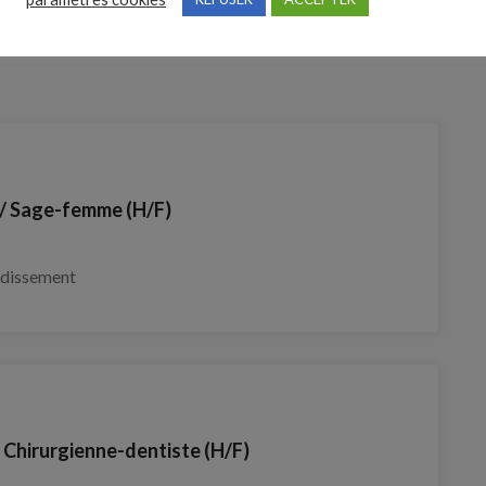
 Sage-femme (H/F)
ndissement
/ Chirurgienne-dentiste (H/F)