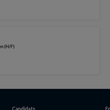
en (H/F)
Candidats
En