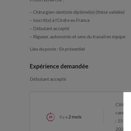
– Chirurgien-dentiste diplômé(e) (thèse validée)
– Inscrit(e) à l’Ordre en France
– Débutant accepté
– Rigueur, autonomie et sens du travail en équipe
Lieu du poste : En présentiel
Expérience demandée
Débutant accepté
Clôture
candida
2 mois
Il y a
: 15 aoû
2026