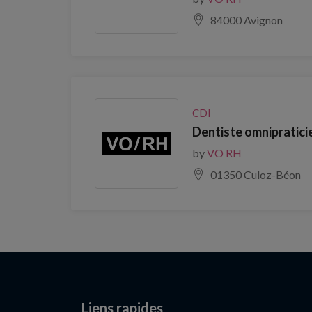
84000 Avignon
CDI
Dentiste omnipratici
by
VO RH
01350 Culoz-Béon
Liens rapides