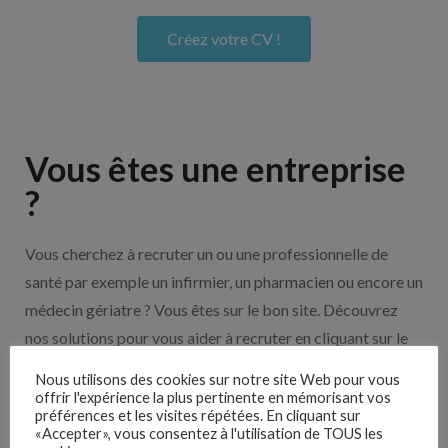
Créez votre CV !
Vous êtes une entreprise
?
Vous cherchez à recruter un ou une professionnelle de
santé par exemple un infirmier, un pharmacien ou encore un
médecin gériatre ? Vous êtes sur le bon site. Découvrez
nos solutions pour vous aider à recruter en cliquant sur le
bouton ci-dessous.
Nous utilisons des cookies sur notre site Web pour vous
offrir l'expérience la plus pertinente en mémorisant vos
préférences et les visites répétées. En cliquant sur
Nos solutions entreprises
«Accepter», vous consentez à l'utilisation de TOUS les