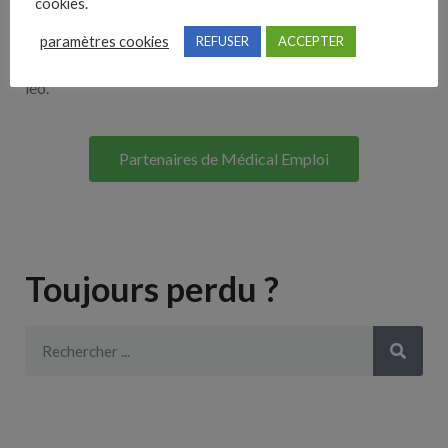
cookies.
Lorem ipsum dolor sit amet, consectetur adipiscing elit. Ut
paramètres cookies
REFUSER
ACCEPTER
elit tellus, luctus nec ullamcorper mattis, pulvinar dapibus
leo.
Partenaires de Médical Emploi
Toujours perdu ?