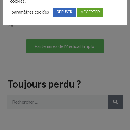
cookies.
Lorem ipsum dolor sit amet, consectetur adipiscing elit. Ut
paramètres cookies
REFUSER
ACCEPTER
elit tellus, luctus nec ullamcorper mattis, pulvinar dapibus
leo.
Partenaires de Médical Emploi
Toujours perdu ?