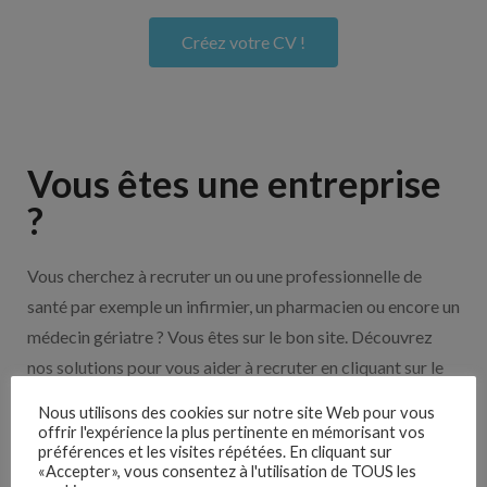
Créez votre CV !
Vous êtes une entreprise
?
Vous cherchez à recruter un ou une professionnelle de
santé par exemple un infirmier, un pharmacien ou encore un
médecin gériatre ? Vous êtes sur le bon site. Découvrez
nos solutions pour vous aider à recruter en cliquant sur le
bouton ci-dessous.
Nous utilisons des cookies sur notre site Web pour vous
offrir l'expérience la plus pertinente en mémorisant vos
préférences et les visites répétées. En cliquant sur
Nos solutions entreprises
«Accepter», vous consentez à l'utilisation de TOUS les