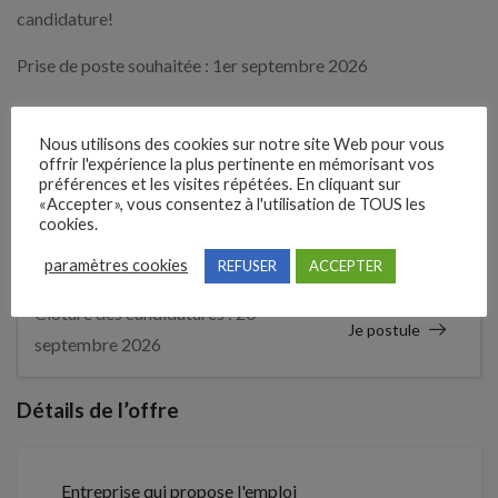
candidature!
Prise de poste souhaitée : 1er septembre 2026
Expérience demandée
Nous utilisons des cookies sur notre site Web pour vous
offrir l'expérience la plus pertinente en mémorisant vos
Débutant accepté - Expérience souhaitée
préférences et les visites répétées. En cliquant sur
«Accepter», vous consentez à l'utilisation de TOUS les
cookies.
3 semaines
Il y a
paramètres cookies
REFUSER
ACCEPTER
Clôture des candidatures : 20
Je postule
septembre 2026
Détails de l’offre
Entreprise qui propose l'emploi