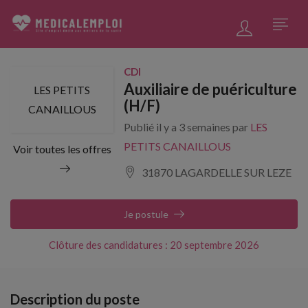
CDI
Auxiliaire de puériculture
LES PETITS
(H/F)
CANAILLOUS
Publié il y a 3 semaines par
LES
PETITS CANAILLOUS
Voir toutes les offres
31870 LAGARDELLE SUR LEZE
Je postule
Clôture des candidatures : 20 septembre 2026
Description du poste