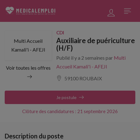
CDI
Auxiliaire de puériculture
Multi Accueil
(H/F)
Kamali'i - AFEJI
Publié il y a 2 semaines par
Multi
Accueil Kamali'i - AFEJI
Voir toutes les offres
59100 ROUBAIX
Je postule
Clôture des candidatures : 21 septembre 2026
Description du poste