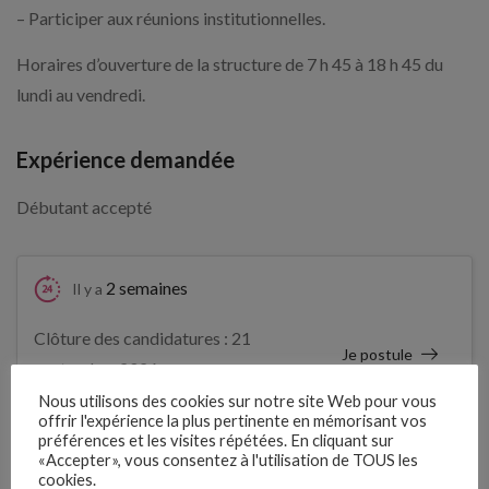
– Participer aux réunions institutionnelles.
Horaires d’ouverture de la structure de 7 h 45 à 18 h 45 du
lundi au vendredi.
Expérience demandée
Débutant accepté
2 semaines
Il y a
Clôture des candidatures : 21
Je postule
septembre 2026
Nous utilisons des cookies sur notre site Web pour vous
offrir l'expérience la plus pertinente en mémorisant vos
Détails de l’offre
préférences et les visites répétées. En cliquant sur
«Accepter», vous consentez à l'utilisation de TOUS les
cookies.