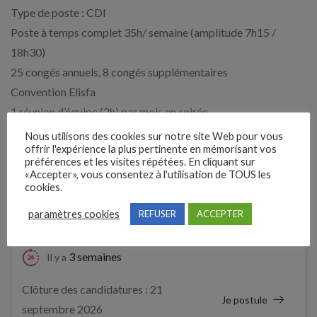
Type de poste : CDI
Poste à temps complet 35h/ semaine (amplitude 7h15 /
18h30)
25 congés annuels, 8 congés supplémentaires
Convention Elisfa
1 réunion d’équipe (2h) par mois en soirée
Formation continue individuelle, collective
Nous utilisons des cookies sur notre site Web pour vous
offrir l'expérience la plus pertinente en mémorisant vos
préférences et les visites répétées. En cliquant sur
Expérience demandée
«Accepter», vous consentez à l'utilisation de TOUS les
cookies.
Débutant accepté
paramètres cookies
REFUSER
ACCEPTER
3 semaines
Il y a
Clôture des candidatures : 21
Je postule
septembre 2026