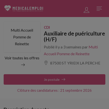
CDI
Multi Accueil
Auxiliaire de puériculture
Pomme de
(H/F)
Reinette
Publié il y a 3 semaines par
Multi
Accueil Pomme de Reinette
Voir toutes les offres
87500 ST YRIEIX LA PERCHE
Je postule
Clôture des candidatures : 21 septembre 2026