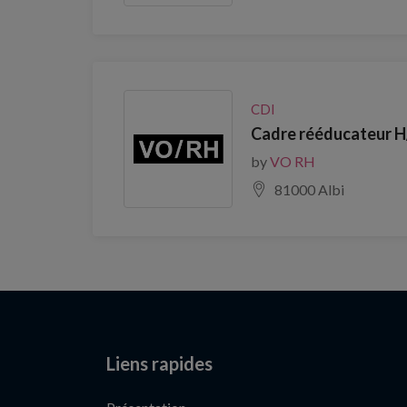
CDI
Cadre rééducateur H/
by
VO RH
81000 Albi
Liens rapides