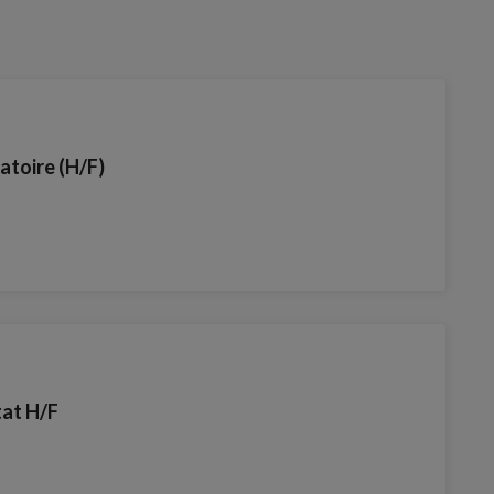
ratoire (H/F)
tat H/F