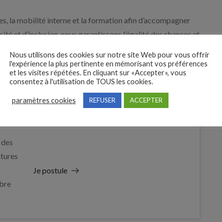
 la mobilité interne et la formation afin d’accompagner
ité et d’inclusion, nous garantissons l’égalité des chances et
ituation de handicap.
Nous utilisons des cookies sur notre site Web pour vous offrir
l'expérience la plus pertinente en mémorisant vos préférences
et les visites répétées. En cliquant sur «Accepter», vous
consentez à l'utilisation de TOUS les cookies.
paramètres cookies
REFUSER
ACCEPTER
 des
tures
Je postule
bre