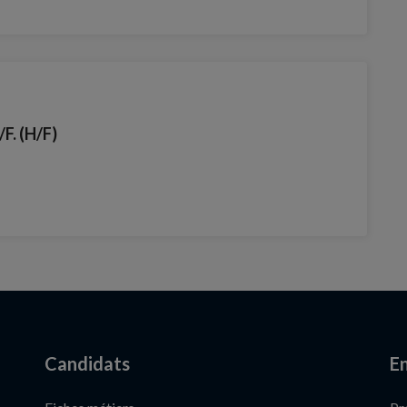
F. (H/F)
Candidats
En