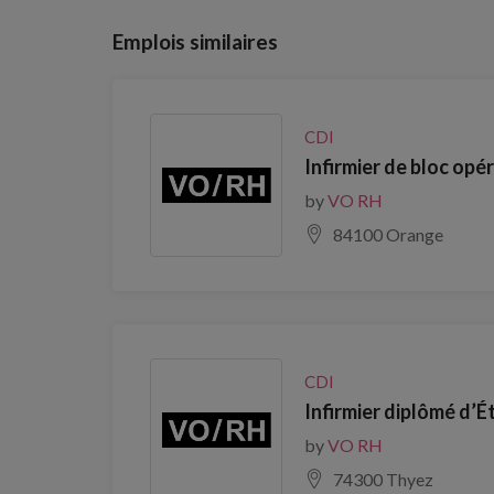
Emplois similaires
CDI
Infirmier de bloc opé
by
VO RH
84100 Orange
CDI
Infirmier diplômé d’É
by
VO RH
74300 Thyez