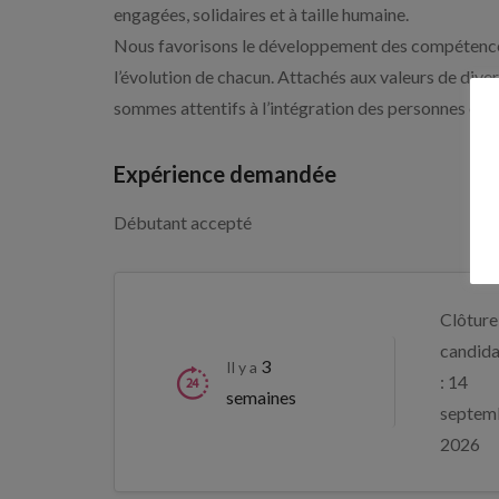
engagées, solidaires et à taille humaine.
Nous favorisons le développement des compétences,
l’évolution de chacun. Attachés aux valeurs de divers
sommes attentifs à l’intégration des personnes en s
Expérience demandée
Débutant accepté
Clôture
candida
3
Il y a
: 14
semaines
septem
2026