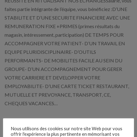
REUSSITE EN RITUALISANT NOS ECHANGESSalarié, vous
faites partie intégrante de l’équipe, vous bénéficiez :D’UNE
STABILITE ET D’UNE SECURITE FINANCIERE AVEC UNE
REMUNERATION FIXE +PRIMES (primes résultats du
magasin, intéressement, participation) DE TEMPS POUR
ACCOMPAGNER VOTRE PATIENT- D’UN TRAVAIL EN
EQUIPE PLURIDISCIPLINAIRE- D’OUTILS
PERFORMANTS- DE MOBILITES FACILE AU SEIN DU
GROUPE- D’UN ACCOMPAGNEMENT POUR GERER
VOTRE CARRIERE ET DEVELOPPER VOTRE
EMPLOYABILITE- D’UNE CARTE TICKET RESTAURANT,
MUTUELLE ET PREVOYANCE, TRANSPORT, CE,
CHEQUES VACANCES…
Expérience demandée
Nous utilisons des cookies sur notre site Web pour vous
offrir l'expérience la plus pertinente en mémorisant vos
Débutant accepté