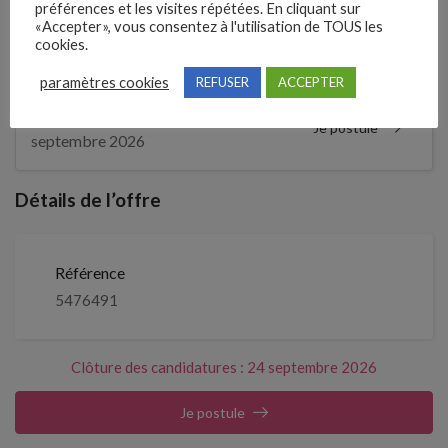
préférences et les visites répétées. En cliquant sur
«Accepter», vous consentez à l'utilisation de TOUS les
cookies.
2 semaines
Il y a
paramètres cookies
REFUSER
ACCEPTER
Clôture des candidatures : 24
Je postule
septembre 2026
Détails de l’offre
Référence
5476491
Clôture des candidatures : 24 septembre 2026
Je postule