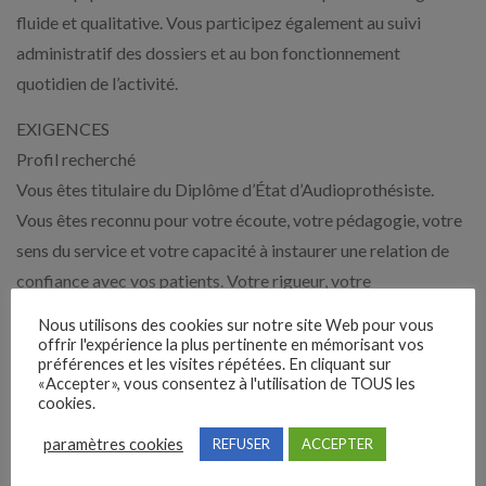
fluide et qualitative. Vous participez également au suivi
administratif des dossiers et au bon fonctionnement
quotidien de l’activité.
EXIGENCES
Profil recherché
Vous êtes titulaire du Diplôme d’État d’Audioprothésiste.
Vous êtes reconnu pour votre écoute, votre pédagogie, votre
sens du service et votre capacité à instaurer une relation de
confiance avec vos patients. Votre rigueur, votre
professionnalisme et votre esprit d’équipe vous permettent
Nous utilisons des cookies sur notre site Web pour vous
d’assurer un accompagnement de qualité tout au long du
offrir l'expérience la plus pertinente en mémorisant vos
préférences et les visites répétées. En cliquant sur
parcours patient.
«Accepter», vous consentez à l'utilisation de TOUS les
cookies.
AVANTAGES
paramètres cookies
REFUSER
ACCEPTER
– Voiture de fonction
– 2% de commission sur le CA généré