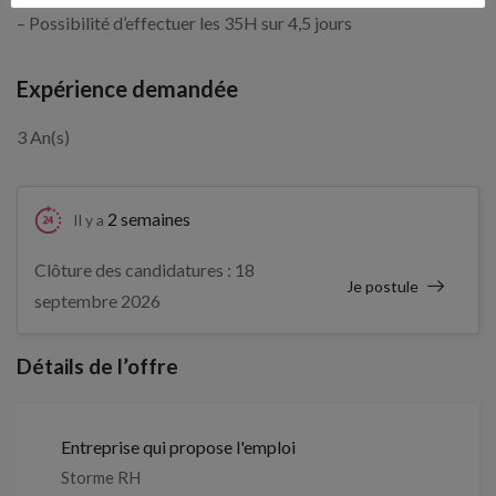
– Possibilité d’effectuer les 35H sur 4,5 jours
Expérience demandée
3 An(s)
2 semaines
Il y a
Clôture des candidatures : 18
Je postule
septembre 2026
Détails de l’offre
Entreprise qui propose l'emploi
Storme RH