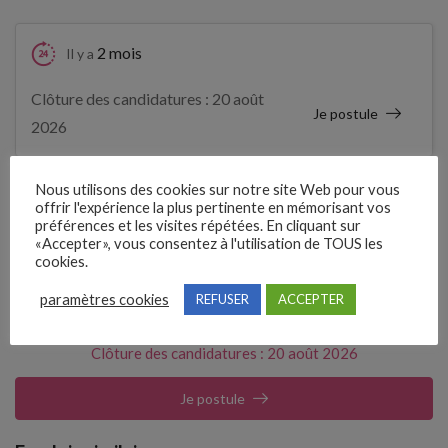
2 mois
Il y a
Clôture des candidatures : 20 août
Je postule
2026
Détails de l’offre
Nous utilisons des cookies sur notre site Web pour vous
offrir l'expérience la plus pertinente en mémorisant vos
préférences et les visites répétées. En cliquant sur
«Accepter», vous consentez à l'utilisation de TOUS les
Référence
cookies.
3991072
paramètres cookies
REFUSER
ACCEPTER
Clôture des candidatures : 20 août 2026
Je postule