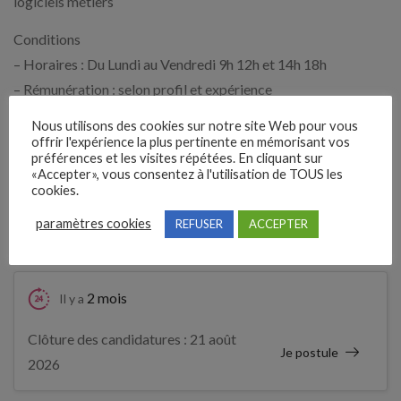
logiciels métiers
Conditions
– Horaires : Du Lundi au Vendredi 9h 12h et 14h 18h
– Rémunération : selon profil et expérience
– Formation interne assurée à l’environnement de
Nous utilisons des cookies sur notre site Web pour vous
l’audioprothèse
offrir l'expérience la plus pertinente en mémorisant vos
préférences et les visites répétées. En cliquant sur
«Accepter», vous consentez à l'utilisation de TOUS les
Expérience demandée
cookies.
paramètres cookies
REFUSER
ACCEPTER
12 Mois
2 mois
Il y a
Clôture des candidatures : 21 août
Je postule
2026