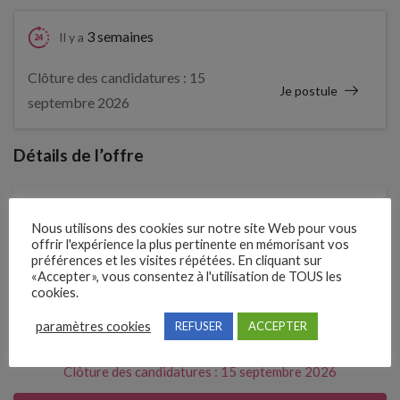
3 semaines
Il y a
Clôture des candidatures : 15
Je postule
septembre 2026
Détails de l’offre
Entreprise qui propose l'emploi
Nous utilisons des cookies sur notre site Web pour vous
offrir l'expérience la plus pertinente en mémorisant vos
C CLAIR CABINET DE RECRUTEMENT & FORMATI
préférences et les visites répétées. En cliquant sur
«Accepter», vous consentez à l'utilisation de TOUS les
Référence
cookies.
211HXHQ
paramètres cookies
REFUSER
ACCEPTER
Clôture des candidatures : 15 septembre 2026