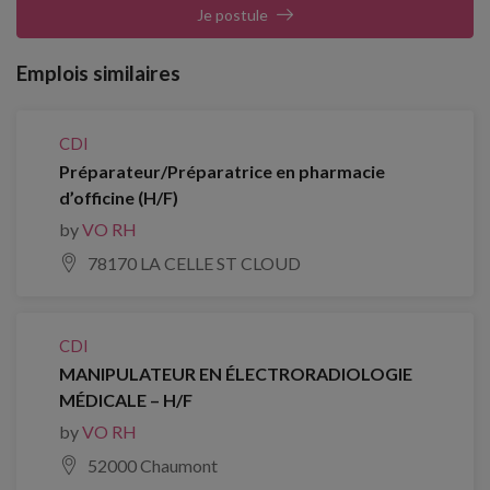
Je postule
Emplois similaires
CDI
Préparateur/Préparatrice en pharmacie
d’officine (H/F)
by
VO RH
78170 LA CELLE ST CLOUD
CDI
MANIPULATEUR EN ÉLECTRORADIOLOGIE
MÉDICALE – H/F
by
VO RH
52000 Chaumont