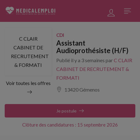
CDI
C CLAIR
Assistant
CABINET DE
Audioprothésiste (H/F)
RECRUTEMENT
Publié il y a 3 semaines par
C CLAIR
& FORMATI
CABINET DE RECRUTEMENT &
FORMATI
Voir toutes les offres
13420 Gémenos
Je postule
Clôture des candidatures : 15 septembre 2026