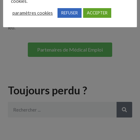
cookies.
Lorem ipsum dolor sit amet, consectetur adipiscing elit. Ut
paramètres cookies
REFUSER
ACCEPTER
elit tellus, luctus nec ullamcorper mattis, pulvinar dapibus
leo.
Partenaires de Médical Emploi
Toujours perdu ?