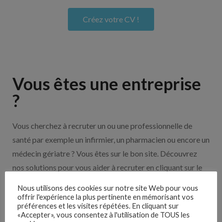
Créez votre CV !
Vous êtes une entreprise
?
Vous cherchez à recruter un ou une professionnelle de
santé par exemple un infirmier, un pharmacien ou encore un
médecin gériatre ? Vous êtes sur le bon site. Découvrez
nos solutions pour vous aider à recruter en cliquant sur le
bouton ci-dessous.
Nous utilisons des cookies sur notre site Web pour vous
offrir l'expérience la plus pertinente en mémorisant vos
préférences et les visites répétées. En cliquant sur
Nos solutions entreprises
«Accepter», vous consentez à l'utilisation de TOUS les