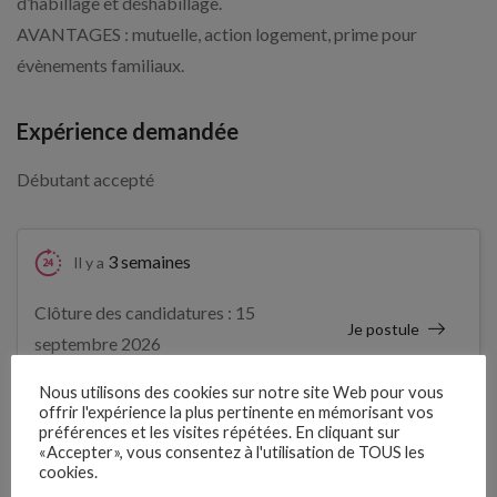
d’habillage et déshabillage.
AVANTAGES : mutuelle, action logement, prime pour
évènements familiaux.
Expérience demandée
Débutant accepté
3 semaines
Il y a
Clôture des candidatures : 15
Je postule
septembre 2026
Nous utilisons des cookies sur notre site Web pour vous
Détails de l’offre
offrir l'expérience la plus pertinente en mémorisant vos
préférences et les visites répétées. En cliquant sur
«Accepter», vous consentez à l'utilisation de TOUS les
cookies.
Entreprise qui propose l'emploi