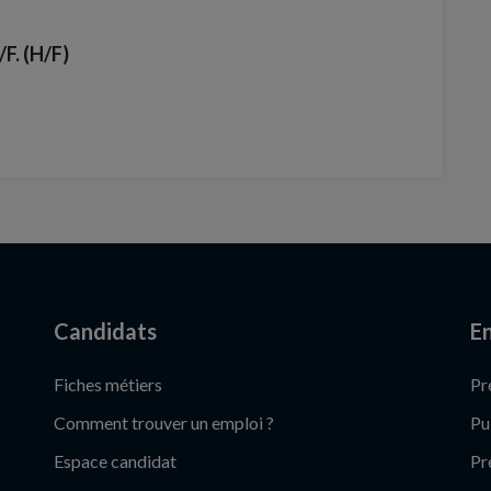
F. (H/F)
Candidats
En
Fiches métiers
Pr
Comment trouver un emploi ?
Pu
Espace candidat
Pr