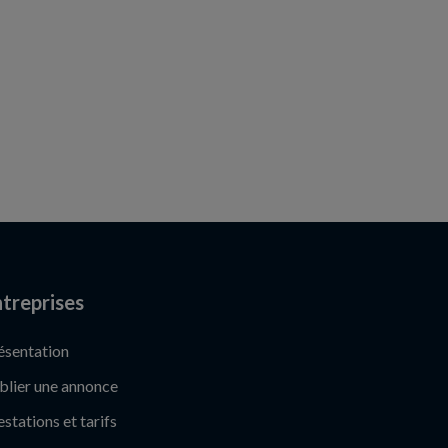
treprises
ésentation
blier une annonce
estations et tarifs