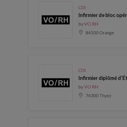
CDI
Infirmier de bloc opé
by
VO RH
84100 Orange
CDI
Infirmier diplômé d’É
by
VO RH
74300 Thyez