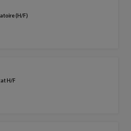
ratoire (H/F)
tat H/F