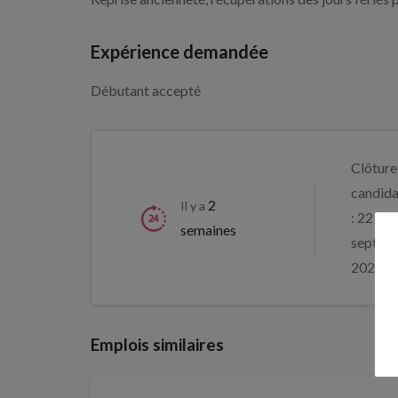
Expérience demandée
Débutant accepté
Clôture
candida
2
Il y a
: 22
semaines
septem
2026
Emplois similaires