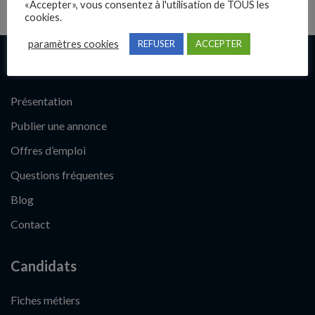
«Accepter», vous consentez à l'utilisation de TOUS les
cookies.
paramètres cookies
REFUSER
ACCEPTER
Liens rapides
Présentation
Publier une annonce
Offres d’emploi
Questions fréquentes
Blog
Contact
Candidats
Fiches métiers