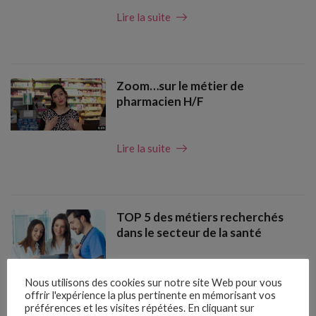
Lire la suite
Zoom…sur le métier de
pharmacien H/F
Lire la suite
TOP 5 des métiers recherchés
dans le secteur de la santé
Lire la suite
Nous utilisons des cookies sur notre site Web pour vous
offrir l'expérience la plus pertinente en mémorisant vos
préférences et les visites répétées. En cliquant sur