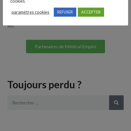
cookies.
Lorem ipsum dolor sit amet, consectetur adipiscing elit. Ut
paramètres cookies
REFUSER
ACCEPTER
elit tellus, luctus nec ullamcorper mattis, pulvinar dapibus
leo.
Partenaires de Médical Emploi
Toujours perdu ?