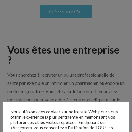
Créez votre CV !
Vous êtes une entreprise
?
Vous cherchez à recruter un ou une professionnelle de
santé par exemple un infirmier, un pharmacien ou encore un
médecin gériatre ? Vous êtes sur le bon site. Découvrez
nos solutions pour vous aider à recruter en cliquant sur le
bouton ci-dessous.
Nous utilisons des cookies sur notre site Web pour vous
offrir l'expérience la plus pertinente en mémorisant vos
préférences et les visites répétées. En cliquant sur
Nos solutions entreprises
«Accepter», vous consentez à l'utilisation de TOUS les