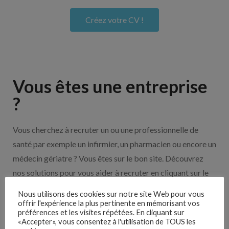
Créez votre CV !
Vous êtes une entreprise
?
Vous cherchez à recruter un ou une professionnelle de
santé par exemple un infirmier, un pharmacien ou encore un
médecin gériatre ? Vous êtes sur le bon site. Découvrez
nos solutions pour vous aider à recruter en cliquant sur le
bouton ci-dessous.
Nous utilisons des cookies sur notre site Web pour vous
offrir l'expérience la plus pertinente en mémorisant vos
préférences et les visites répétées. En cliquant sur
Nos solutions entreprises
«Accepter», vous consentez à l'utilisation de TOUS les