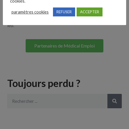
cookies.
Lorem ipsum dolor sit amet, consectetur adipiscing elit. Ut
paramètres cookies
REFUSER
ACCEPTER
elit tellus, luctus nec ullamcorper mattis, pulvinar dapibus
leo.
Partenaires de Médical Emploi
Toujours perdu ?