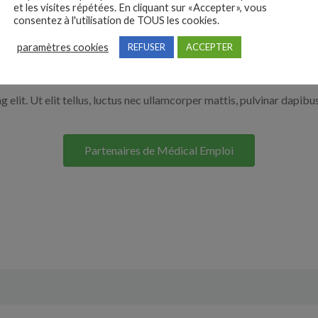
et les visites répétées. En cliquant sur «Accepter», vous
r en cliquant sur le bouton ci-dessous.
consentez à l'utilisation de TOUS les cookies.
paramètres cookies
REFUSER
ACCEPTER
Nos solutions entreprises
elit. Ut elit tellus, luctus nec ullamcorper mattis, pulvinar dapibus
Partenaires de Médical Emploi