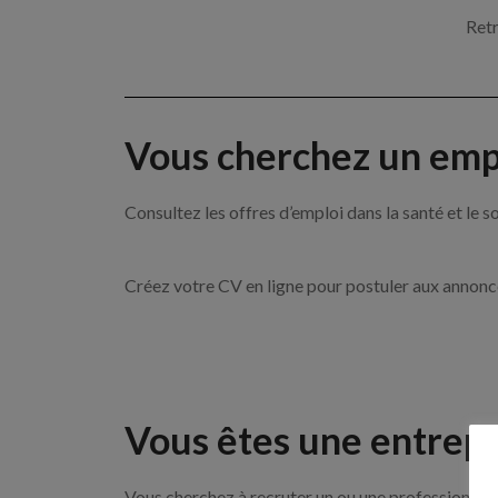
Retr
Vous cherchez un empl
Consultez les offres d’emploi dans la santé et l
Créez votre CV en ligne pour postuler aux annon
Vous êtes une entrepr
Vous cherchez à recruter un ou une professionnell