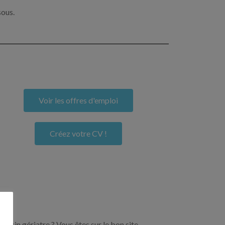
sous.
Voir les offres d'emploi
Créez votre CV !
ecin gériatre ? Vous êtes sur le bon site.