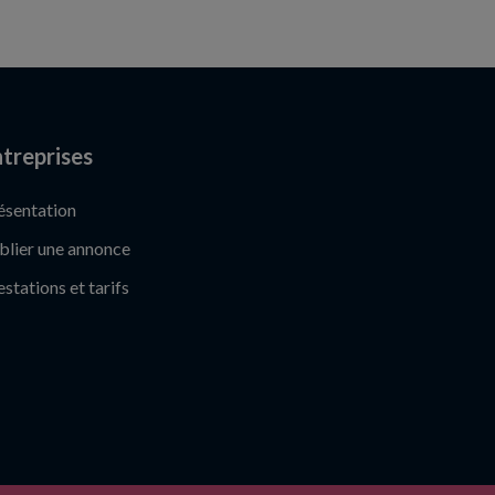
treprises
ésentation
blier une annonce
estations et tarifs