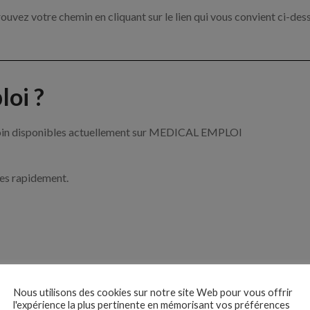
ouvez votre chemin en cliquant sur le lien qui vous convient ci-des
oi ?
e soin disponibles actuellement sur MEDICAL EMPLOI
ces rapidement.
ise ?
Nous utilisons des cookies sur notre site Web pour vous offrir
l'expérience la plus pertinente en mémorisant vos préférences
e de santé par exemple un infirmier, un pharmacien ou encore un méd