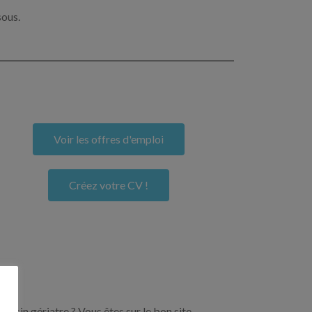
sous.
Voir les offres d'emploi
Créez votre CV !
ecin gériatre ? Vous êtes sur le bon site.