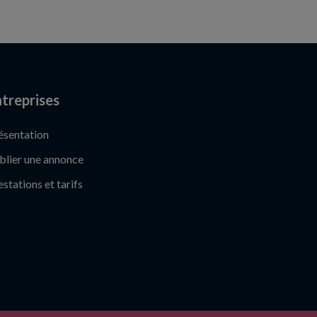
treprises
ésentation
blier une annonce
estations et tarifs