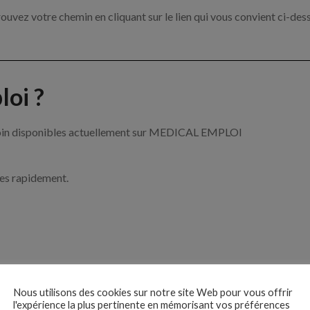
ouvez votre chemin en cliquant sur le lien qui vous convient ci-des
oi ?
e soin disponibles actuellement sur MEDICAL EMPLOI
ces rapidement.
ise ?
Nous utilisons des cookies sur notre site Web pour vous offrir
l'expérience la plus pertinente en mémorisant vos préférences
e de santé par exemple un infirmier, un pharmacien ou encore un méd