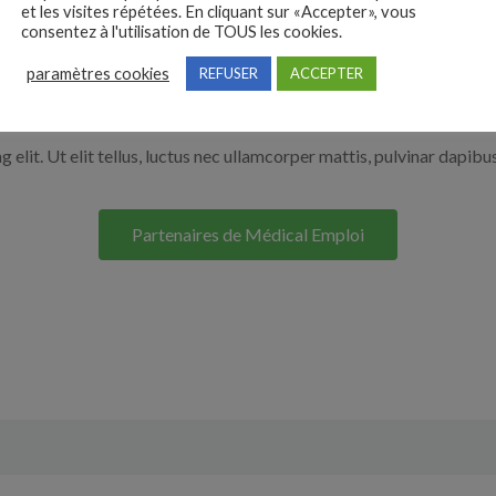
et les visites répétées. En cliquant sur «Accepter», vous
r en cliquant sur le bouton ci-dessous.
consentez à l'utilisation de TOUS les cookies.
paramètres cookies
REFUSER
ACCEPTER
Nos solutions entreprises
elit. Ut elit tellus, luctus nec ullamcorper mattis, pulvinar dapibus
Partenaires de Médical Emploi