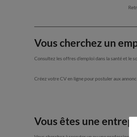
Retr
Vous cherchez un empl
Consultez les offres d’emploi dans la santé et l
Créez votre CV en ligne pour postuler aux annon
Vous êtes une entrepr
Vous cherchez à recruter un ou une professionnell