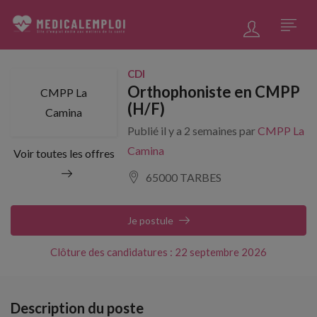
CDI
Orthophoniste en CMPP
CMPP La
(H/F)
Camina
Publié il y a 2 semaines par
CMPP La
Camina
Voir toutes les offres
65000 TARBES
Je postule
Clôture des candidatures : 22 septembre 2026
Description du poste