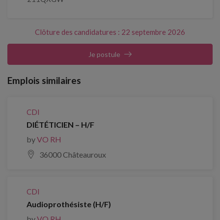
Clôture des candidatures : 22 septembre 2026
Je postule
Emplois similaires
CDI
DIÉTÉTICIEN – H/F
by
VO RH
36000 Châteauroux
CDI
Audioprothésiste (H/F)
by
VO RH