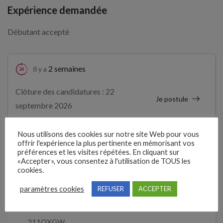
Expérience demandée
Débutant accepté
2 semaines
Il y a
Clôture des candidatures : 22
Je postule
septembre 2026
Détails de l’offre
Nous utilisons des cookies sur notre site Web pour vous
offrir l'expérience la plus pertinente en mémorisant vos
préférences et les visites répétées. En cliquant sur
«Accepter», vous consentez à l'utilisation de TOUS les
cookies.
Entreprise qui propose l'emploi
CMPP La Camina
paramètres cookies
REFUSER
ACCEPTER
Référence
211QXGW