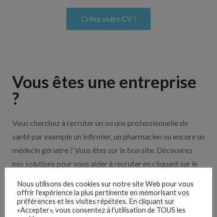
Créez votre CV !
Vous êtes une entreprise
?
Vous cherchez à recruter un ou une professionnelle de
santé par exemple un infirmier, un pharmacien ou encore un
médecin gériatre ? Vous êtes sur le bon site. Découvrez
nos solutions pour vous aider à recruter en cliquant sur le
bouton ci-dessous.
Nous utilisons des cookies sur notre site Web pour vous
offrir l'expérience la plus pertinente en mémorisant vos
préférences et les visites répétées. En cliquant sur
Nos solutions entreprises
«Accepter», vous consentez à l'utilisation de TOUS les