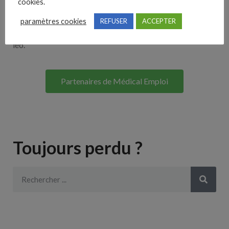
cookies.
Lorem ipsum dolor sit amet, consectetur adipiscing elit. Ut
paramètres cookies
REFUSER
ACCEPTER
elit tellus, luctus nec ullamcorper mattis, pulvinar dapibus
leo.
Partenaires de Médical Emploi
Toujours perdu ?