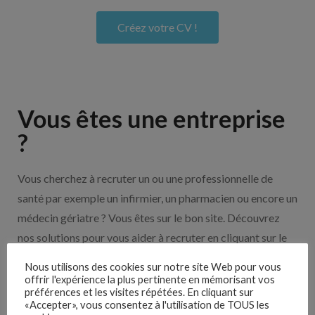
Créez votre CV !
Vous êtes une entreprise
?
Vous cherchez à recruter un ou une professionnelle de
santé par exemple un infirmier, un pharmacien ou encore un
médecin gériatre ? Vous êtes sur le bon site. Découvrez
nos solutions pour vous aider à recruter en cliquant sur le
bouton ci-dessous.
Nous utilisons des cookies sur notre site Web pour vous
offrir l'expérience la plus pertinente en mémorisant vos
préférences et les visites répétées. En cliquant sur
Nos solutions entreprises
«Accepter», vous consentez à l'utilisation de TOUS les