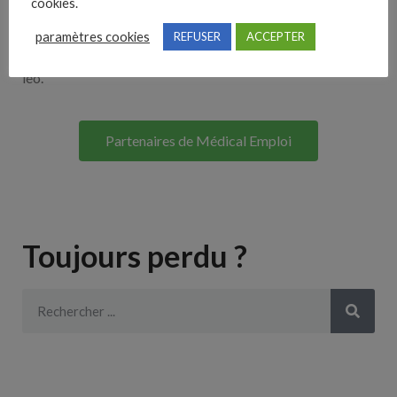
cookies.
Lorem ipsum dolor sit amet, consectetur adipiscing elit. Ut
paramètres cookies
REFUSER
ACCEPTER
elit tellus, luctus nec ullamcorper mattis, pulvinar dapibus
leo.
Partenaires de Médical Emploi
Toujours perdu ?