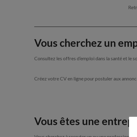
Retr
Vous cherchez un empl
Consultez les offres d’emploi dans la santé et l
Créez votre CV en ligne pour postuler aux annon
Vous êtes une entrepr
Vous cherchez à recruter un ou une professionnell