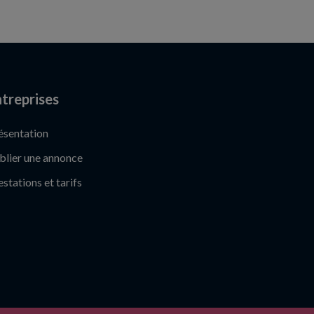
treprises
ésentation
blier une annonce
estations et tarifs