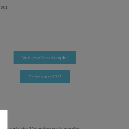
sous.
Voir les offres d'emploi
Créez votre CV !
ecin gériatre ? Vous êtes sur le bon site.