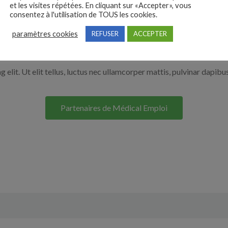
et les visites répétées. En cliquant sur «Accepter», vous
r en cliquant sur le bouton ci-dessous.
consentez à l'utilisation de TOUS les cookies.
paramètres cookies
REFUSER
ACCEPTER
Nos solutions entreprises
elit. Ut elit tellus, luctus nec ullamcorper mattis, pulvinar dapibus
Partenaires de Médical Emploi