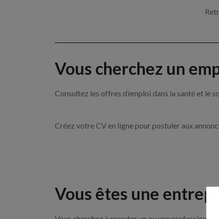
Retr
Vous cherchez un empl
Consultez les offres d’emploi dans la santé et l
Créez votre CV en ligne pour postuler aux annon
Vous êtes une entrepr
Vous cherchez à recruter un ou une professionnell