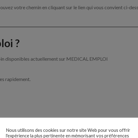
ouvez votre chemin en cliquant sur le lien qui vous convient ci-des
oi ?
e soin disponibles actuellement sur MEDICAL EMPLOI
ces rapidement.
ise ?
Nous utilisons des cookies sur notre site Web pour vous offrir
l'expérience la plus pertinente en mémorisant vos préférences
e de santé par exemple un infirmier, un pharmacien ou encore un méd