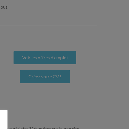
sous.
Voir les offres d'emploi
Créez votre CV !
ecin gériatre ? Vous êtes sur le bon site.