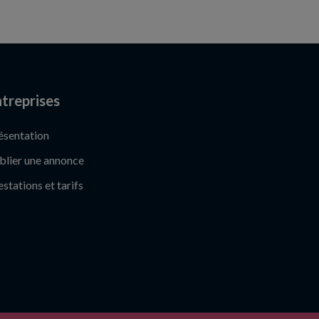
treprises
ésentation
blier une annonce
estations et tarifs