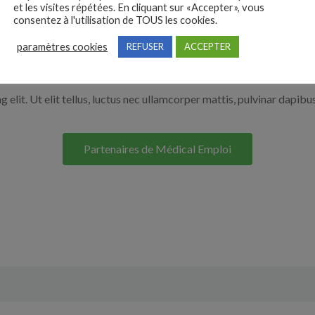
et les visites répétées. En cliquant sur «Accepter», vous
r en cliquant sur le bouton ci-dessous.
consentez à l'utilisation de TOUS les cookies.
paramètres cookies
REFUSER
ACCEPTER
Nos solutions entreprises
elit. Ut elit tellus, luctus nec ullamcorper mattis, pulvinar dapibus
Partenaires de Médical Emploi