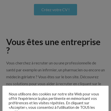
Créez votre CV !
Vous êtes une entreprise
?
Vous cherchez à recruter un ou une professionnelle de
santé par exemple un infirmier, un pharmacien ou encore un
médecin gériatre ? Vous êtes sur le bon site. Découvrez
nos solutions pour vous aider à recruter en cliquant sur le
bouton ci-dessous.
Nous utilisons des cookies sur notre site Web pour vous
offrir l'expérience la plus pertinente en mémorisant vos
préférences et les visites répétées. En cliquant sur
Nos solutions entreprises
«Accepter», vous consentez à l'utilisation de TOUS les