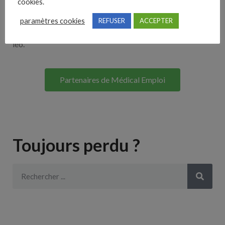
cookies.
Lorem ipsum dolor sit amet, consectetur adipiscing elit. Ut
paramètres cookies
REFUSER
ACCEPTER
elit tellus, luctus nec ullamcorper mattis, pulvinar dapibus
leo.
Partenaires de Médical Emploi
Toujours perdu ?