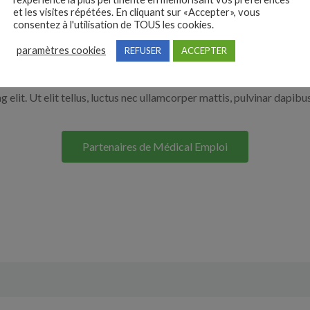
et les visites répétées. En cliquant sur «Accepter», vous
r en cliquant sur le bouton ci-dessous.
consentez à l'utilisation de TOUS les cookies.
paramètres cookies
REFUSER
ACCEPTER
Nos solutions entreprises
elit. Ut elit tellus, luctus nec ullamcorper mattis, pulvinar dapibus
Partenaires de Médical Emploi