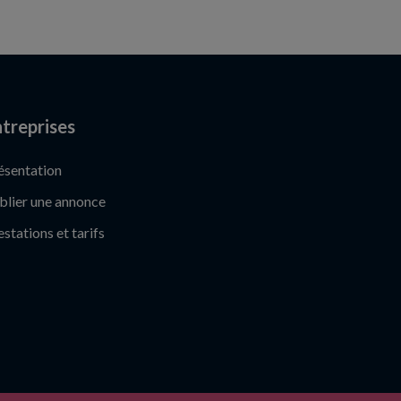
treprises
ésentation
blier une annonce
estations et tarifs