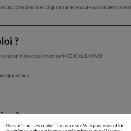
ouvez votre chemin en cliquant sur le lien qui vous convient ci-des
oi ?
e soin disponibles actuellement sur MEDICAL EMPLOI
ces rapidement.
ise ?
Nous utilisons des cookies sur notre site Web pour vous offrir
e de santé par exemple un infirmier, un pharmacien ou encore un méd
l'expérience la plus pertinente en mémorisant vos préférences