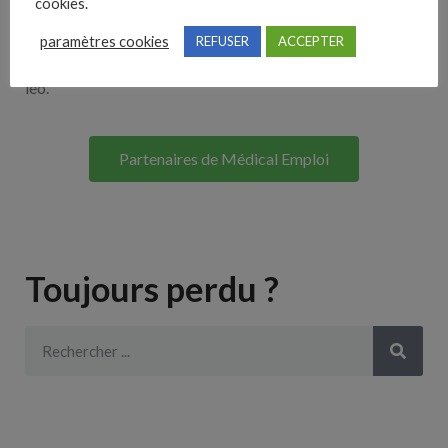
cookies.
Lorem ipsum dolor sit amet, consectetur adipiscing elit. Ut
paramètres cookies
REFUSER
ACCEPTER
elit tellus, luctus nec ullamcorper mattis, pulvinar dapibus
leo.
Partenaires de Médical Emploi
Toujours perdu ?