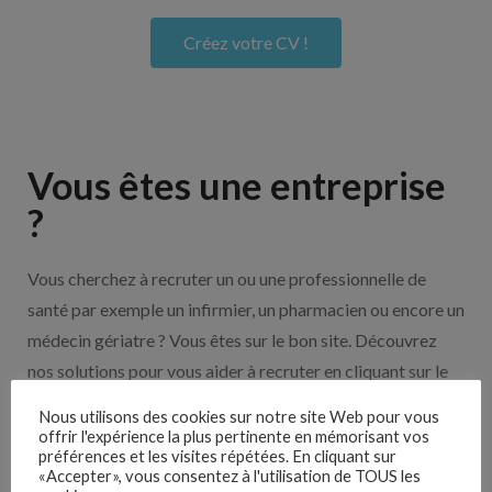
Créez votre CV !
Vous êtes une entreprise
?
Vous cherchez à recruter un ou une professionnelle de
santé par exemple un infirmier, un pharmacien ou encore un
médecin gériatre ? Vous êtes sur le bon site. Découvrez
nos solutions pour vous aider à recruter en cliquant sur le
bouton ci-dessous.
Nous utilisons des cookies sur notre site Web pour vous
offrir l'expérience la plus pertinente en mémorisant vos
préférences et les visites répétées. En cliquant sur
Nos solutions entreprises
«Accepter», vous consentez à l'utilisation de TOUS les