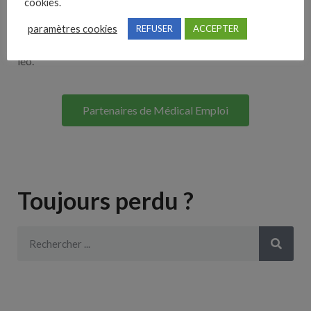
cookies.
Lorem ipsum dolor sit amet, consectetur adipiscing elit. Ut
paramètres cookies
REFUSER
ACCEPTER
elit tellus, luctus nec ullamcorper mattis, pulvinar dapibus
leo.
Partenaires de Médical Emploi
Toujours perdu ?