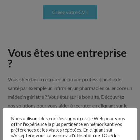
Créez votre CV !
Vous êtes une entreprise
?
Vous cherchez à recruter un ou une professionnelle de
santé par exemple un infirmier, un pharmacien ou encore un
médecin gériatre ? Vous êtes sur le bon site. Découvrez
nos solutions pour vous aider à recruter en cliquant sur le
bouton ci-dessous.
Nous utilisons des cookies sur notre site Web pour vous
offrir l'expérience la plus pertinente en mémorisant vos
préférences et les visites répétées. En cliquant sur
Nos solutions entreprises
«Accepter», vous consentez à l'utilisation de TOUS les