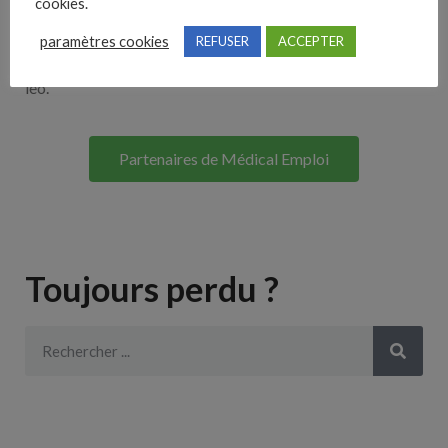
cookies.
Lorem ipsum dolor sit amet, consectetur adipiscing elit. Ut
paramètres cookies
REFUSER
ACCEPTER
elit tellus, luctus nec ullamcorper mattis, pulvinar dapibus
leo.
Partenaires de Médical Emploi
Toujours perdu ?