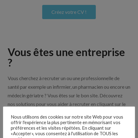
Créez votre CV !
Vous êtes une entreprise
?
Vous cherchez à recruter un ou une professionnelle de
santé par exemple un infirmier, un pharmacien ou encore un
médecin gériatre ? Vous êtes sur le bon site. Découvrez
nos solutions pour vous aider à recruter en cliquant sur le
bouton ci-dessous.
Nous utilisons des cookies sur notre site Web pour vous
offrir l'expérience la plus pertinente en mémorisant vos
préférences et les visites répétées. En cliquant sur
Nos solutions entreprises
«Accepter», vous consentez à l'utilisation de TOUS les